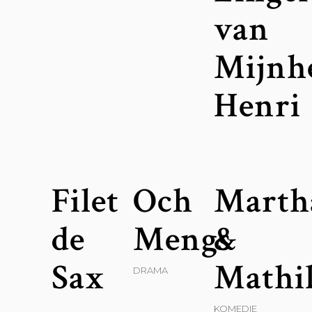
van
Mijnh
Henri
Filet
Och
Marth
de
Mengs
&
Sax
Mathi
DRAMA
KOMEDIE