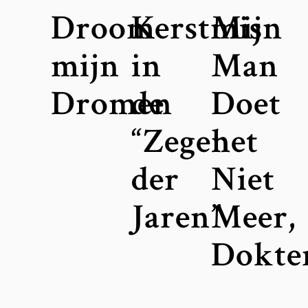
Droom
Kerstmis
Mijn
mijn
in
Man
Dromen
de
Doet
“Zegen
het
der
Niet
Jaren”
Meer,
Dokte