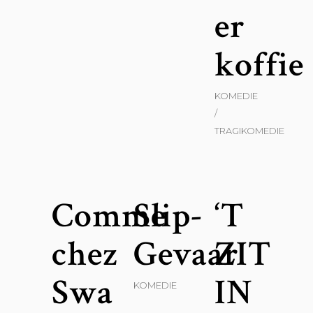
er
koffie
KOMEDIE
TRAGIKOMEDIE
Comme
Slip-
‘T
chez
Gevaar
ZIT
Swa
IN
KOMEDIE