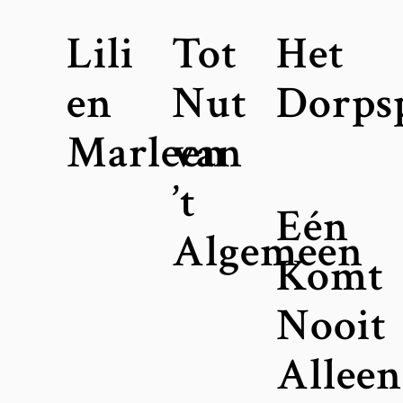
Lili
Tot
Het
en
Nut
Dorps
Marleen
van
’t
Eén
Algemeen
Komt
Nooit
Allee