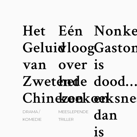
Het
Eén
Nonke
Geluid
vloog
Gasto
van
over
is
Zwetende
het
dood…
Chinezen
koekoeksne
en
dan
DRAMA
MEESLEPENDE
KOMEDIE
TRILLER
is