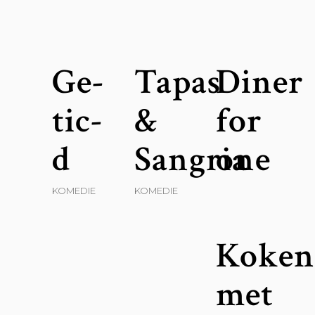
Ge-
Tapas
Diner
tic-
&
for
d
Sangria
one
KOMEDIE
KOMEDIE
Koke
met