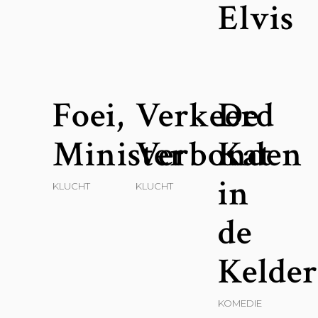
Elvis
Foei,
Verkeerd
De
Minister
Verbonden
Kat
in
KLUCHT
KLUCHT
de
Kelde
KOMEDIE