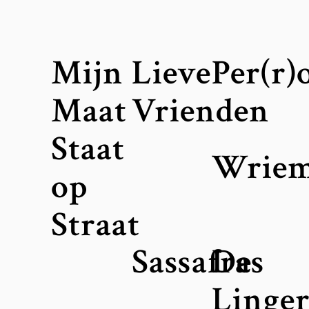
Mijn
Lieve
Per(r)
Maat
Vrienden
Staat
Wriem
op
Straat
Sassafras
De
Linger