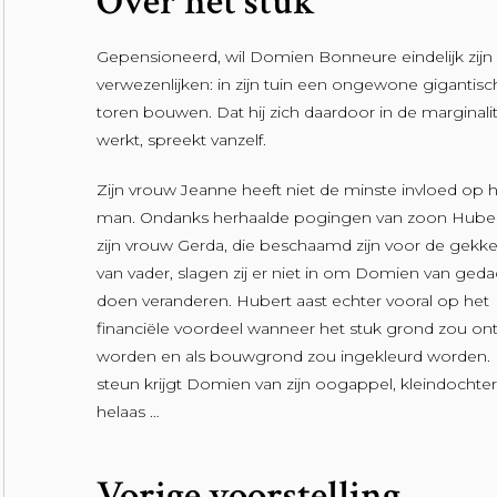
Over het stuk
Gepensioneerd, wil Domien Bonneure eindelijk zij
verwezenlijken: in zijn tuin een ongewone gigantisc
toren bouwen. Dat hij zich daardoor in de marginalit
werkt, spreekt vanzelf.
Zijn vrouw Jeanne heeft niet de minste invloed op 
man. Ondanks herhaalde pogingen van zoon Huber
zijn vrouw Gerda, die beschaamd zijn voor de gekk
van vader, slagen zij er niet in om Domien van geda
doen veranderen. Hubert aast echter vooral op het
financiële voordeel wanneer het stuk grond zou on
worden en als bouwgrond zou ingekleurd worden.
steun krijgt Domien van zijn oogappel, kleindochter
helaas …
Vorige voorstelling