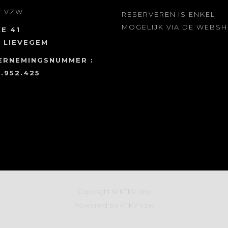
V
VZW
RESERVEREN IS ENKEL
MOGELIJK VIA DE WEBS
E 41
 LIEVEGEM
ERNEMINGSNUMMER :
.952.425
Copyright © KTKV vzw
Powered by KTKV vzw