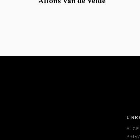
Alfons Van de Velde
LINK
ALG
PRIV