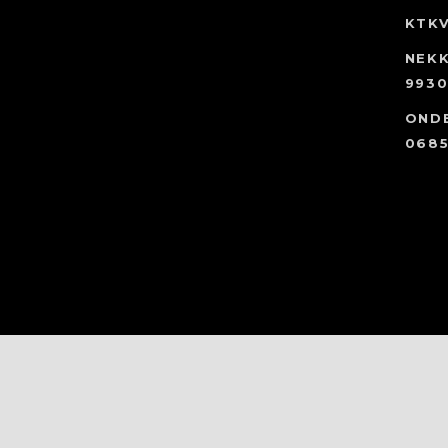
KTK
NEKK
9930
OND
0685