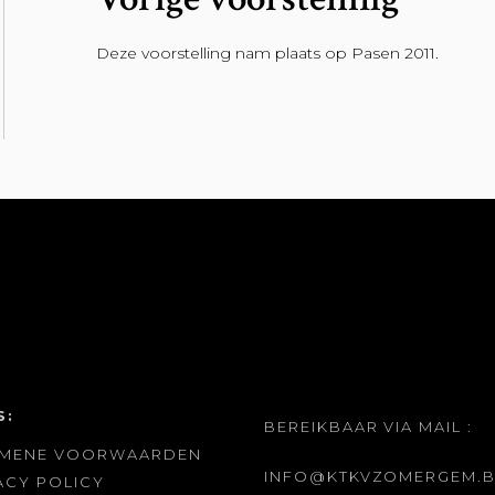
Deze voorstelling nam plaats op Pasen 2011.
S:
BEREIKBAAR VIA MAIL :
EMENE VOORWAARDEN
INFO@KTKVZOMERGEM.B
ACY POLICY