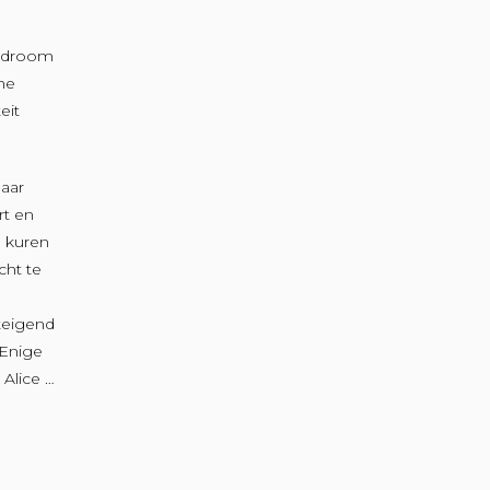
n droom
he
eit
haar
t en
e kuren
cht te
teigend
 Enige
 Alice …