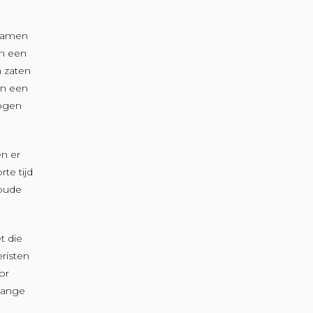
 samen
an een
n zaten
an een
mogen
n er
te tijd
 oude
t die
risten
or
 lange