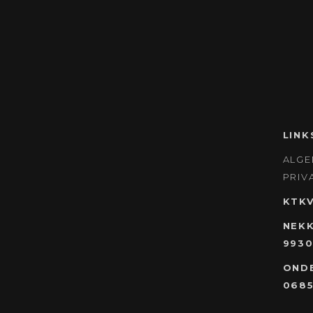
LINK
ALG
PRIV
KTK
NEKK
9930
OND
0685