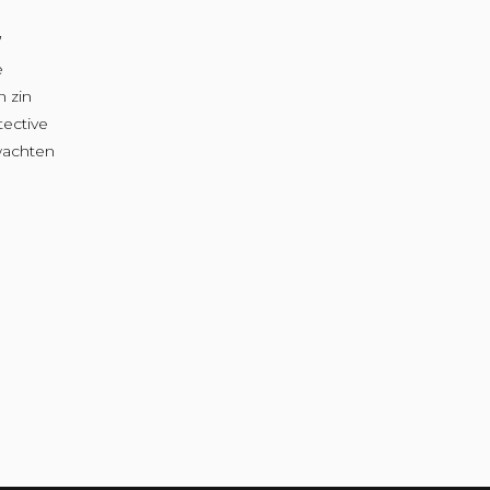
”
e
n zin
tective
wachten