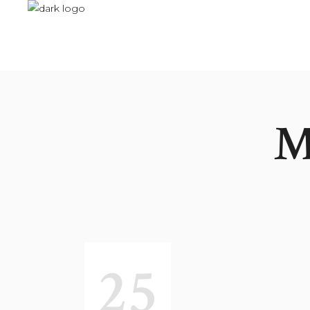
M
25
AUTEUR