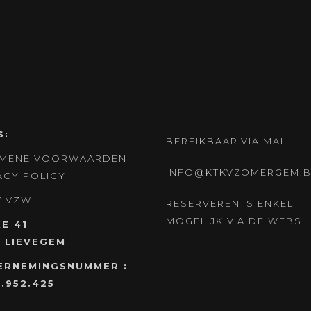
S:
BEREIKBAAR VIA MAIL :
EMENE VOORWAARDEN
INFO@KTKVZOMERGEM.B
ACY POLICY
V
VZW
RESERVEREN IS ENKEL
MOGELIJK VIA DE WEBS
E 41
 LIEVEGEM
ERNEMINGSNUMMER :
.952.425