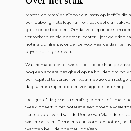
Over het stuk
Martha en Mathilda zijn twee zussen op leeftijd die
een oubollig hotelletje runnen, dat deel uitmaakt v
grote oude boerderij. Omdat ze diep in de schulde
verkochten ze die boerderij echter 5 jaar geleden a
notaris op lijfrente, onder de voorwaarde daar te 
blijven zolang ze leven.
Wat niemand echter weet is dat beide kranige zusse
nog een andere bezigheid op na houden om op kor
een kapitaal te verdienen, waarmee ze een rustige
dag kunnen slijten op een zonnige bestemming.
De “grote” dag van uitbetaling komt nabij , maar ne
week logeert in het hotelletje een groepje wielertoe
aan de vooravond van de Ronde van Vlaanderen vo
wielertoeristen. Eveneens dan komt de notaris, het
wachten beu, de boerderij opeisen.