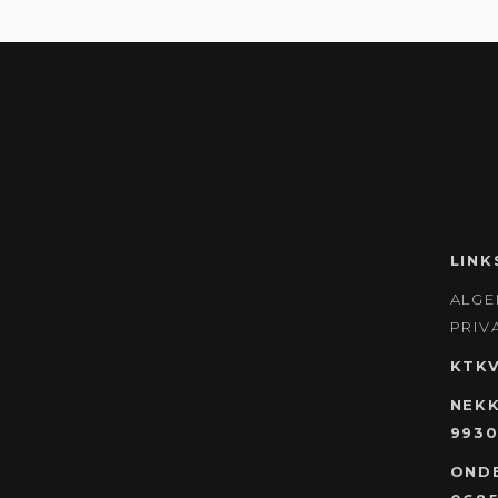
LINK
ALG
PRIV
KTK
NEKK
9930
OND