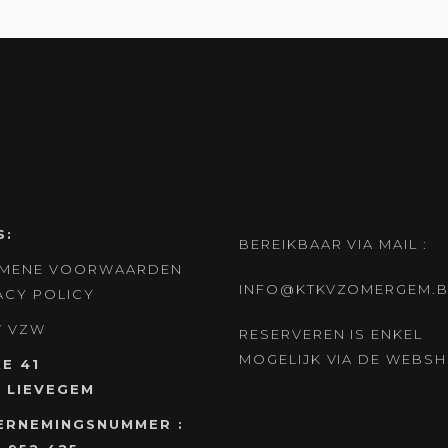
S:
BEREIKBAAR VIA MAIL :
EMENE VOORWAARDEN
INFO@KTKVZOMERGEM.B
ACY POLICY
V
VZW
RESERVEREN IS ENKEL
MOGELIJK VIA DE WEBS
E 41
 LIEVEGEM
ERNEMINGSNUMMER :