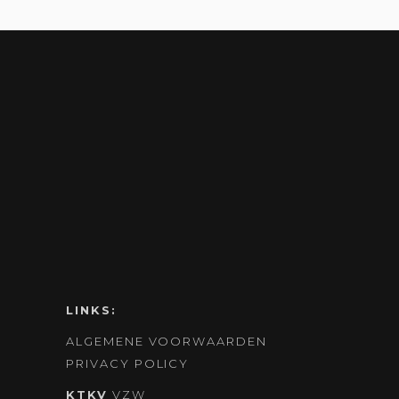
LINKS:
ALGEMENE VOORWAARDEN
PRIVACY POLICY
KTKV
VZW