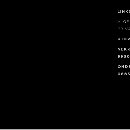
LINK
ALG
PRIV
KTK
NEKK
9930
OND
0685