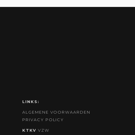
LINKS:
ALGEMENE VOORWAARDEN
PRIVACY POLICY
KTKV
VZW