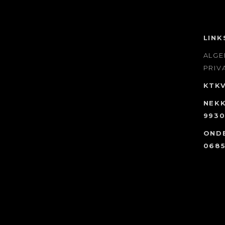
LINK
ALG
PRIV
KTK
NEKK
9930
OND
0685