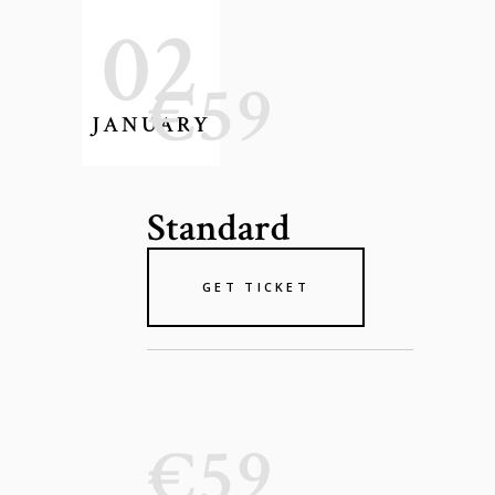
02
€59
JANUARY
Standard
GET TICKET
€59