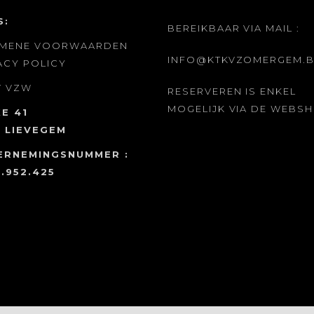
S:
BEREIKBAAR VIA MAIL :
EMENE VOORWAARDEN
INFO@KTKVZOMERGEM.B
ACY POLICY
V
VZW
RESERVEREN IS ENKEL
MOGELIJK VIA DE WEBS
E 41
 LIEVEGEM
ERNEMINGSNUMMER :
.952.425