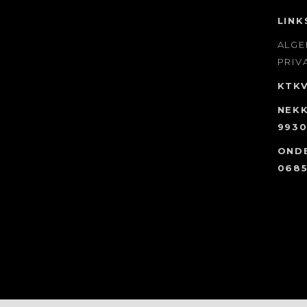
LINK
ALG
PRIV
KTK
NEKK
9930
OND
0685